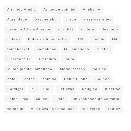
Armindo Araújo
Artigo de opinião
Atletismo
Atualidade
basquetebol
Braga
casa das artes
Casa do Artista Amador
covid-19
cultura
desporto
didáxis
Didáxis – Riba de Ave
EARO
Evento
FAC
famabasket
Famalicão
FC Famalicão
futebol
Liberdade FC
literatura
Louro
Município de Famalicão
Mário Passos
música
natal
obras
opinião
Paulo Cunha
Politica
Portugal
PS
PSD
Reflexão
Religião
Ribeirão
Santo Tirso
saúde
Trofa
Universidade de Coimbra
vermoim
Vila Nova de Famalicão
vila verde
xadrez