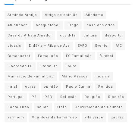
Armindo Araújo
Artigo de opinião
Atletismo
Atualidade
basquetebol
Braga
casa das artes
Casa do Artista Amador
covid-19
cultura
desporto
didáxis
Didáxis – Riba de Ave
EARO
Evento
FAC
famabasket
Famalicão
FC Famalicão
futebol
Liberdade FC
literatura
Louro
Município de Famalicão
Mário Passos
música
natal
obras
opinião
Paulo Cunha
Politica
Portugal
PS
PSD
Reflexão
Religião
Ribeirão
Santo Tirso
saúde
Trofa
Universidade de Coimbra
vermoim
Vila Nova de Famalicão
vila verde
xadrez