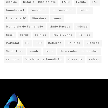
didáxis
Didáxis – Riba de Ave
EARO
Evento
FAC
famabasket
Famalicão
FC Famalicão
futebol
Liberdade FC
literatura
Louro
Município de Famalicão
Mário Passos
música
natal
obras
opinião
Paulo Cunha
Politica
Portugal
PS
PSD
Reflexão
Religião
Ribeirão
Santo Tirso
saúde
Trofa
Universidade de Coimbra
vermoim
Vila Nova de Famalicão
vila verde
xadrez