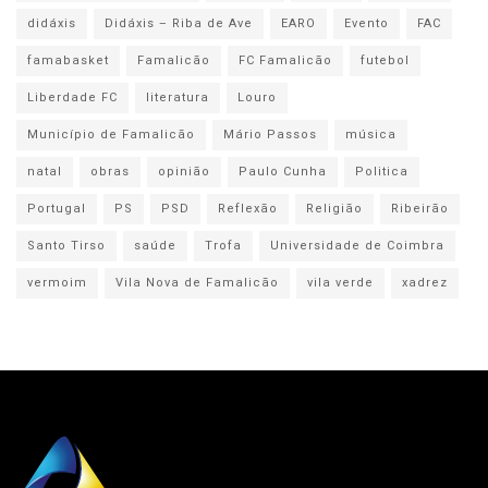
didáxis
Didáxis – Riba de Ave
EARO
Evento
FAC
famabasket
Famalicão
FC Famalicão
futebol
Liberdade FC
literatura
Louro
Município de Famalicão
Mário Passos
música
natal
obras
opinião
Paulo Cunha
Politica
Portugal
PS
PSD
Reflexão
Religião
Ribeirão
Santo Tirso
saúde
Trofa
Universidade de Coimbra
vermoim
Vila Nova de Famalicão
vila verde
xadrez