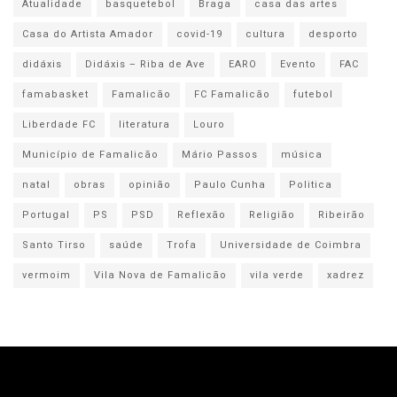
Atualidade
basquetebol
Braga
casa das artes
Casa do Artista Amador
covid-19
cultura
desporto
didáxis
Didáxis – Riba de Ave
EARO
Evento
FAC
famabasket
Famalicão
FC Famalicão
futebol
Liberdade FC
literatura
Louro
Município de Famalicão
Mário Passos
música
natal
obras
opinião
Paulo Cunha
Politica
Portugal
PS
PSD
Reflexão
Religião
Ribeirão
Santo Tirso
saúde
Trofa
Universidade de Coimbra
vermoim
Vila Nova de Famalicão
vila verde
xadrez