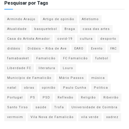
Pesquisar por Tags
Armindo Araújo
Artigo de opinião
Atletismo
Atualidade
basquetebol
Braga
casa das artes
Casa do Artista Amador
covid-19
cultura
desporto
didáxis
Didáxis – Riba de Ave
EARO
Evento
FAC
famabasket
Famalicão
FC Famalicão
futebol
Liberdade FC
literatura
Louro
Município de Famalicão
Mário Passos
música
natal
obras
opinião
Paulo Cunha
Politica
Portugal
PS
PSD
Reflexão
Religião
Ribeirão
Santo Tirso
saúde
Trofa
Universidade de Coimbra
vermoim
Vila Nova de Famalicão
vila verde
xadrez