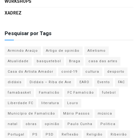
WORKSHOPS
XADREZ
Pesquisar por Tags
Armindo Araújo
Artigo de opinião
Atletismo
Atualidade
basquetebol
Braga
casa das artes
Casa do Artista Amador
covid-19
cultura
desporto
didáxis
Didáxis – Riba de Ave
EARO
Evento
FAC
famabasket
Famalicão
FC Famalicão
futebol
Liberdade FC
literatura
Louro
Município de Famalicão
Mário Passos
música
natal
obras
opinião
Paulo Cunha
Politica
Portugal
PS
PSD
Reflexão
Religião
Ribeirão