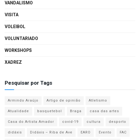
VANDALISMO
VISITA
VOLEIBOL
VOLUNTARIADO
WORKSHOPS
XADREZ
Pesquisar por Tags
Armindo Araújo
Artigo de opinião
Atletismo
Atualidade
basquetebol
Braga
casa das artes
Casa do Artista Amador
covid-19
cultura
desporto
didáxis
Didáxis – Riba de Ave
EARO
Evento
FAC