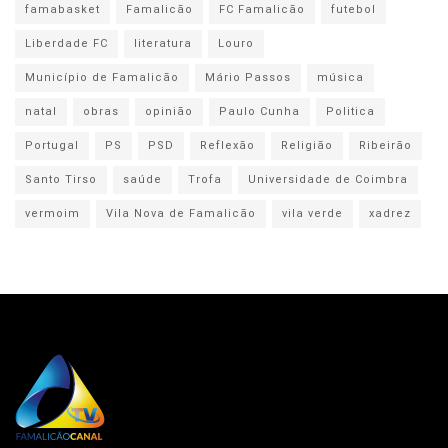
famabasket
Famalicão
FC Famalicão
futebol
Liberdade FC
literatura
Louro
Município de Famalicão
Mário Passos
música
natal
obras
opinião
Paulo Cunha
Politica
Portugal
PS
PSD
Reflexão
Religião
Ribeirão
Santo Tirso
saúde
Trofa
Universidade de Coimbra
vermoim
Vila Nova de Famalicão
vila verde
xadrez