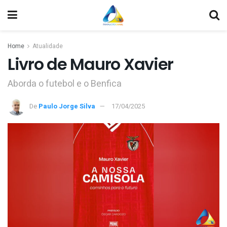
Home
Atualidade
Livro de Mauro Xavier
Aborda o futebol e o Benfica
De
Paulo Jorge Silva
17/04/2025