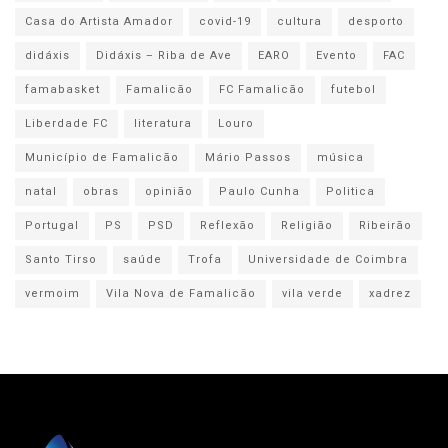
Casa do Artista Amador
covid-19
cultura
desporto
didáxis
Didáxis – Riba de Ave
EARO
Evento
FAC
famabasket
Famalicão
FC Famalicão
futebol
Liberdade FC
literatura
Louro
Município de Famalicão
Mário Passos
música
natal
obras
opinião
Paulo Cunha
Politica
Portugal
PS
PSD
Reflexão
Religião
Ribeirão
Santo Tirso
saúde
Trofa
Universidade de Coimbra
vermoim
Vila Nova de Famalicão
vila verde
xadrez