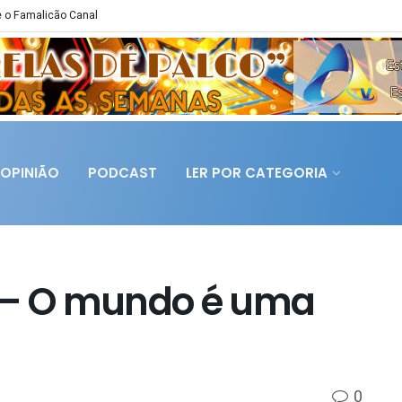
 o Famalicão Canal
OPINIÃO
PODCAST
LER POR CATEGORIA
E – O mundo é uma
0