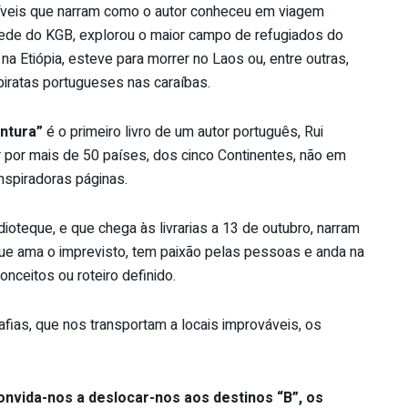
ríveis que narram como o autor conheceu em viagem
sede do KGB, explorou o maior campo de refugiados do
a Etiópia, esteve para morrer no Laos ou, entre outras,
piratas portugueses nas caraíbas.
ntura”
é o primeiro livro de um autor português, Rui
ar por mais de 50 países, dos cinco Continentes, não em
nspiradoras páginas.
Idioteque, e que chega às livrarias a 13 de outubro, narram
 que ama o imprevisto, tem paixão pelas pessoas e anda na
nceitos ou roteiro definido.
afias, que nos transportam a locais improváveis, os
convida-nos a deslocar-nos aos destinos “B”, os