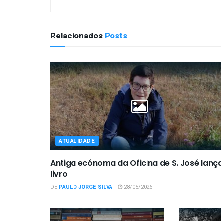
Relacionados
Posts
ATUALIDADE
Antiga ecónoma da Oficina de S. José lanç
livro
DE
PAULO JORGE SILVA
28/05/2026