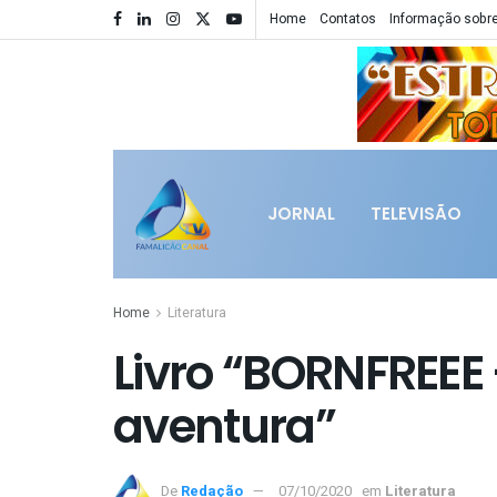
Home
Contatos
Informação sobre
JORNAL
TELEVISÃO
Home
Literatura
Livro “BORNFREE
aventura”
De
Redação
07/10/2020
em
Literatura