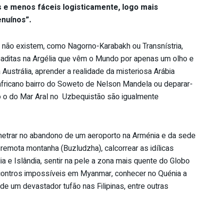
e menos fáceis logisticamente, logo mais
enuínos”.
e não existem, como Nagorno-Karabakh ou Transnístria,
baditas na Argélia que vêm o Mundo por apenas um olho e
Austrália, aprender a realidade da misteriosa Arábia
-africano bairro do Soweto de Nelson Mandela ou deparar-
 o do Mar Aral no Uzbequistão são igualmente
penetrar no abandono de um aeroporto na Arménia e da sede
remota montanha (Buzludzha), calcorrear as idílicas
a e Islândia, sentir na pele a zona mais quente do Globo
ncontros impossíveis em Myanmar, conhecer no Quénia a
 de um devastador tufão nas Filipinas, entre outras