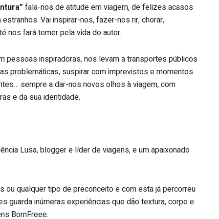
ntura”
fala-nos de atitude em viagem, de felizes acasos
stranhos. Vai inspirar-nos, fazer-nos rir, chorar,
 nos fará temer pela vida do autor.
m pessoas inspiradoras, nos levam a transportes públicos
iras problemáticas, suspirar com imprevistos e momentos
antes… sempre a dar-nos novos olhos à viagem, com
uras e da sua identidade.
Agência Lusa, blogger e líder de viagens, e um apaixonado
as ou qualquer tipo de preconceito e com esta já percorreu
s guarda inúmeras experiências que dão textura, corpo e
ens BornFreee.