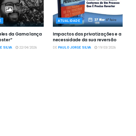
E
ATUALIDADE
eles da Gama lança
Impactos das privatizações e a
pster”
necessidade da sua reversão
E SILVA
22/04/2026
DE
PAULO JORGE SILVA
19/03/2026