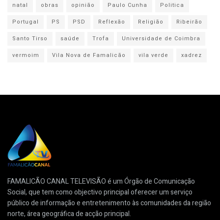
natal
obras
opinião
Paulo Cunha
Politica
Portugal
PS
PSD
Reflexão
Religião
Ribeirão
Santo Tirso
saúde
Trofa
Universidade de Coimbra
vermoim
Vila Nova de Famalicão
vila verde
xadrez
FAMALICÃO CANAL TELEVISÃO é um Órgão de Comunicação
Social, que tem como objectivo principal oferecer um serviço
público de informação e entretenimento às comunidades da região
norte, área geográfica de acção principal.