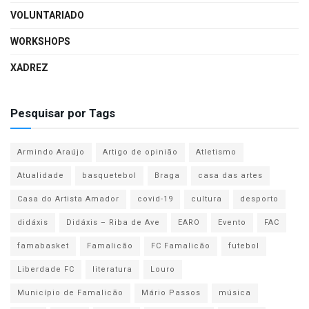
VOLUNTARIADO
WORKSHOPS
XADREZ
Pesquisar por Tags
Armindo Araújo
Artigo de opinião
Atletismo
Atualidade
basquetebol
Braga
casa das artes
Casa do Artista Amador
covid-19
cultura
desporto
didáxis
Didáxis – Riba de Ave
EARO
Evento
FAC
famabasket
Famalicão
FC Famalicão
futebol
Liberdade FC
literatura
Louro
Município de Famalicão
Mário Passos
música