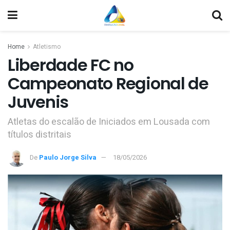
Home
Atletismo
Liberdade FC no
Campeonato Regional de
Juvenis
Atletas do escalão de Iniciados em Lousada com
títulos distritais
De
Paulo Jorge Silva
18/05/2026