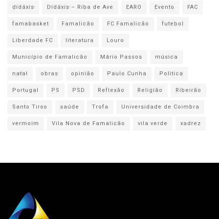
didáxis
Didáxis – Riba de Ave
EARO
Evento
FAC
famabasket
Famalicão
FC Famalicão
futebol
Liberdade FC
literatura
Louro
Município de Famalicão
Mário Passos
música
natal
obras
opinião
Paulo Cunha
Politica
Portugal
PS
PSD
Reflexão
Religião
Ribeirão
Santo Tirso
saúde
Trofa
Universidade de Coimbra
vermoim
Vila Nova de Famalicão
vila verde
xadrez