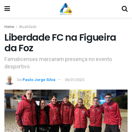
Home
Atualidade
Liberdade FC na Figueira
da Foz
Famalicenses marcaram presença no evento
desportivo
De
Paulo Jorge Silva
06/01/2025