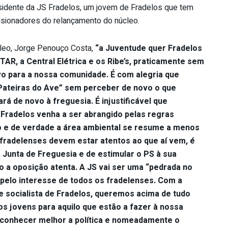
esidente da JS Fradelos, um jovem de Fradelos que tem
lsionadores do relançamento do núcleo.
leo, Jorge Penouço Costa,
“a Juventude quer Fradelos
TAR, a Central Elétrica e os Ribe’s, praticamente sem
vo para a nossa comunidade. É com alegria que
ateiras do Ave” sem perceber de novo o que
ará de novo à freguesia. É injustificável que
e Fradelos venha a ser abrangido pelas regras
 e de verdade a área ambiental se resume a menos
s fradelenses devem estar atentos ao que aí vem, é
 Junta de Freguesia e de estimular o PS à sua
o a oposição atenta. A JS vai ser uma “pedrada no
a pelo interesse de todos os fradelenses. Com a
e socialista de Fradelos, queremos acima de tudo
os jovens para aquilo que estão a fazer à nossa
e conhecer melhor a política e nomeadamente o