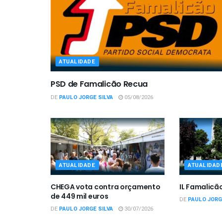
ATUALIDADE
PSD de Famalicão Recua
DE
PAULO JORGE SILVA
05/08/2026
ATUALIDADE
ATUALIDAD
CHEGA vota contra orçamento
IL Famalicã
de 449 mil euros
DE
PAULO JORG
DE
PAULO JORGE SILVA
30/07/2026