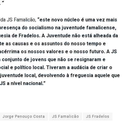
 “
a da JS Famalicão,
“este novo núcleo é uma vez mais
 presença do socialismo na juventude famalicense,
uesia de Fradelos. A Juventude não está alheada da
nte as causas e os assuntos do nosso tempo e
cérrima os nossos valores e o nosso futuro. A JS
m conjunto de jovens que não se resignaram e
l e político local. Tiveram a audácia de criar o
 juventude local, devolvendo à freguesia aquele que
S a nível nacional.”
Jorge Penouço Costa
JS Famalicão
JS Fradelos