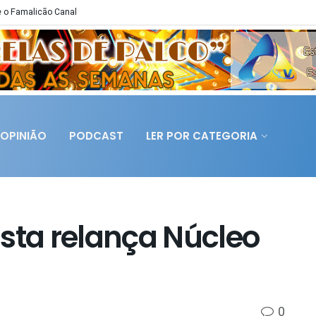
 o Famalicão Canal
OPINIÃO
PODCAST
LER POR CATEGORIA
ista relança Núcleo
0