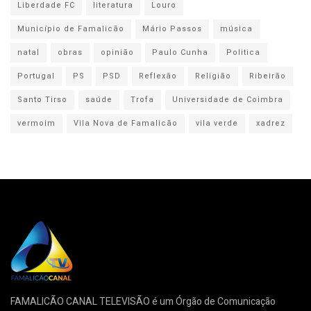
Liberdade FC
literatura
Louro
Município de Famalicão
Mário Passos
música
natal
obras
opinião
Paulo Cunha
Politica
Portugal
PS
PSD
Reflexão
Religião
Ribeirão
Santo Tirso
saúde
Trofa
Universidade de Coimbra
vermoim
Vila Nova de Famalicão
vila verde
xadrez
FAMALICÃO CANAL TELEVISÃO é um Órgão de Comunicação