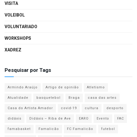
VISITA
VOLEIBOL
VOLUNTARIADO
WORKSHOPS
XADREZ
Pesquisar por Tags
Armindo Araújo
Artigo de opinião
Atletismo
Atualidade
basquetebol
Braga
casa das artes
Casa do Artista Amador
covid-19
cultura
desporto
didáxis
Didáxis – Riba de Ave
EARO
Evento
FAC
famabasket
Famalicão
FC Famalicão
futebol