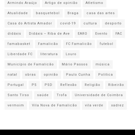
Armindo Araújo
Artigo de opinião
Atletismo
Atualidade
basquetebol
Braga
casa das artes
Casa do Artista Amador
covid-19
cultura
desporto
didáxis
Didáxis – Riba de Ave
EARO
Evento
FAC
famabasket
Famalicão
FC Famalicão
futebol
Liberdade FC
literatura
Louro
Município de Famalicão
Mário Passos
música
natal
obras
opinião
Paulo Cunha
Politica
Portugal
PS
PSD
Reflexão
Religião
Ribeirão
Santo Tirso
saúde
Trofa
Universidade de Coimbra
vermoim
Vila Nova de Famalicão
vila verde
xadrez