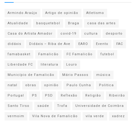
Armindo Araújo
Artigo de opinião
Atletismo
Atualidade
basquetebol
Braga
casa das artes
Casa do Artista Amador
covid-19
cultura
desporto
didáxis
Didáxis – Riba de Ave
EARO
Evento
FAC
famabasket
Famalicão
FC Famalicão
futebol
Liberdade FC
literatura
Louro
Município de Famalicão
Mário Passos
música
natal
obras
opinião
Paulo Cunha
Politica
Portugal
PS
PSD
Reflexão
Religião
Ribeirão
Santo Tirso
saúde
Trofa
Universidade de Coimbra
vermoim
Vila Nova de Famalicão
vila verde
xadrez