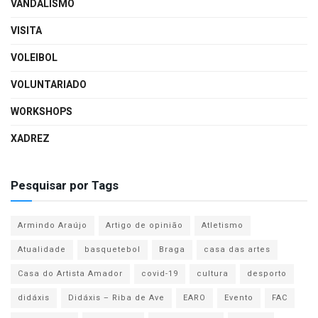
VANDALISMO
VISITA
VOLEIBOL
VOLUNTARIADO
WORKSHOPS
XADREZ
Pesquisar por Tags
Armindo Araújo
Artigo de opinião
Atletismo
Atualidade
basquetebol
Braga
casa das artes
Casa do Artista Amador
covid-19
cultura
desporto
didáxis
Didáxis – Riba de Ave
EARO
Evento
FAC