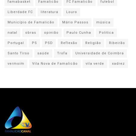
famabasket
Famalicão
FC Famalicão
futebol
Liberdade FC
literatura
Louro
Município de Famalicão
Mário Passos
música
natal
obras
opinião
Paulo Cunha
Politica
Portugal
PS
PSD
Reflexão
Religião
Ribeirão
Santo Tirso
saúde
Trofa
Universidade de Coimbra
vermoim
Vila Nova de Famalicão
vila verde
xadrez