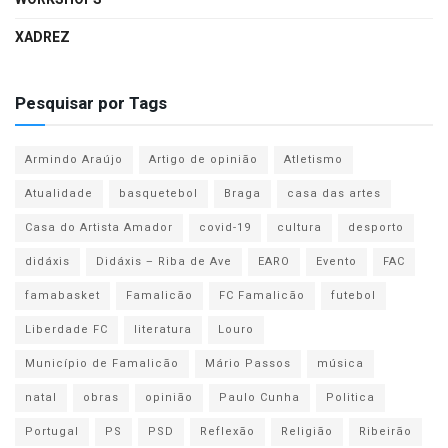
XADREZ
Pesquisar por Tags
Armindo Araújo
Artigo de opinião
Atletismo
Atualidade
basquetebol
Braga
casa das artes
Casa do Artista Amador
covid-19
cultura
desporto
didáxis
Didáxis – Riba de Ave
EARO
Evento
FAC
famabasket
Famalicão
FC Famalicão
futebol
Liberdade FC
literatura
Louro
Município de Famalicão
Mário Passos
música
natal
obras
opinião
Paulo Cunha
Politica
Portugal
PS
PSD
Reflexão
Religião
Ribeirão