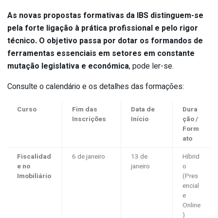
As novas propostas formativas da IBS distinguem-se
pela forte ligação à prática profissional e pelo rigor
técnico. O objetivo passa por dotar os formandos de
ferramentas essenciais em setores em constante
mutação legislativa e económica
, pode ler-se.
Consulte o calendário e os detalhes das formações:
Curso
Fim das
Data de
Dura
Inscrições
Início
ção /
Form
ato
Fiscalidad
6 de janeiro
13 de
Híbrid
e no
janeiro
o
Imobiliário
(Pres
encial
e
Online
)