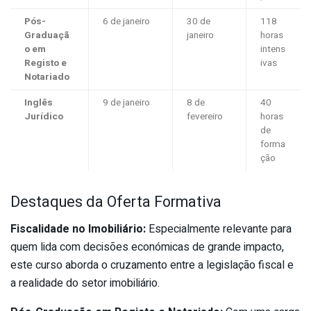
Pós-
6 de janeiro
30 de
118
Graduaçã
janeiro
horas
o em
intens
Registo e
ivas
Notariado
Inglês
9 de janeiro
8 de
40
Jurídico
fevereiro
horas
de
forma
ção
Destaques da Oferta Formativa
Fiscalidade no Imobiliário:
Especialmente relevante para
quem lida com decisões económicas de grande impacto,
este curso aborda o cruzamento entre a legislação fiscal e
a realidade do setor imobiliário.