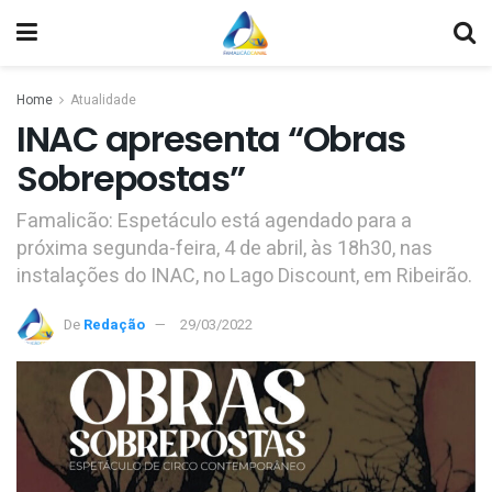
Home
Atualidade
INAC apresenta “Obras
Sobrepostas”
Famalicão: Espetáculo está agendado para a
próxima segunda-feira, 4 de abril, às 18h30, nas
instalações do INAC, no Lago Discount, em Ribeirão.
De
Redação
29/03/2022