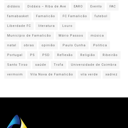
didáxis
Didáxis – Riba de Ave
EARO
Evento
FAC
famabasket
Famalicão
FC Famalicão
futebol
Liberdade FC
literatura
Louro
Município de Famalicão
Mário Passos
música
natal
obras
opinião
Paulo Cunha
Politica
Portugal
PS
PSD
Reflexão
Religião
Ribeirão
Santo Tirso
saúde
Trofa
Universidade de Coimbra
vermoim
Vila Nova de Famalicão
vila verde
xadrez