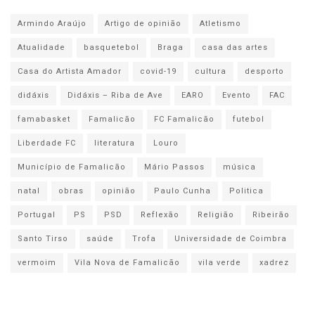
Armindo Araújo
Artigo de opinião
Atletismo
Atualidade
basquetebol
Braga
casa das artes
Casa do Artista Amador
covid-19
cultura
desporto
didáxis
Didáxis – Riba de Ave
EARO
Evento
FAC
famabasket
Famalicão
FC Famalicão
futebol
Liberdade FC
literatura
Louro
Município de Famalicão
Mário Passos
música
natal
obras
opinião
Paulo Cunha
Politica
Portugal
PS
PSD
Reflexão
Religião
Ribeirão
Santo Tirso
saúde
Trofa
Universidade de Coimbra
vermoim
Vila Nova de Famalicão
vila verde
xadrez