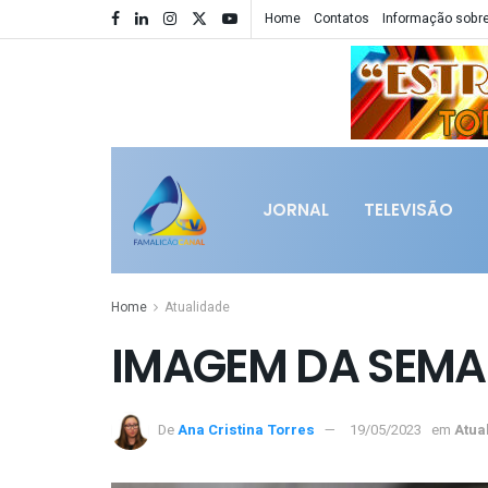
Home
Contatos
Informação sobre
JORNAL
TELEVISÃO
Home
Atualidade
IMAGEM DA SEM
De
Ana Cristina Torres
19/05/2023
em
Atua