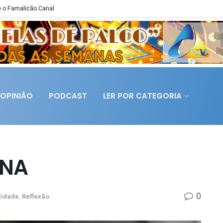
 o Famalicão Canal
OPINIÃO
PODCAST
LER POR CATEGORIA
ANA
0
lidade
,
Reflexão