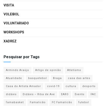
VISITA
VOLEIBOL
VOLUNTARIADO
WORKSHOPS
XADREZ
Pesquisar por Tags
Armindo Araújo
Artigo de opinião
Atletismo
Atualidade
basquetebol
Braga
casa das artes
Casa do Artista Amador
covid-19
cultura
desporto
didáxis
Didáxis – Riba de Ave
EARO
Evento
FAC
famabasket
Famalicão
FC Famalicão
futebol