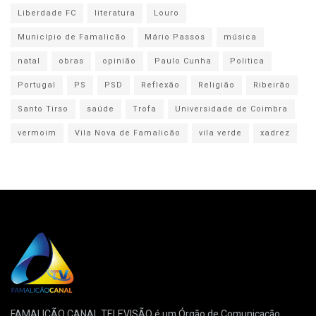
Liberdade FC
literatura
Louro
Município de Famalicão
Mário Passos
música
natal
obras
opinião
Paulo Cunha
Politica
Portugal
PS
PSD
Reflexão
Religião
Ribeirão
Santo Tirso
saúde
Trofa
Universidade de Coimbra
vermoim
Vila Nova de Famalicão
vila verde
xadrez
FAMALICÃO CANAL TELEVISÃO é um Órgão de Comunicação