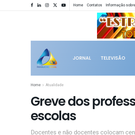
Home
Contatos
Informação sobre
JORNAL
TELEVISÃO
Home
Atualidade
Greve dos profes
escolas
Docentes e não docentes colocam cen