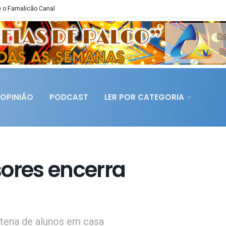
 o Famalicão Canal
OPINIÃO
PODCAST
LER POR CATEGORIA
sores encerra
tena de alunos em casa