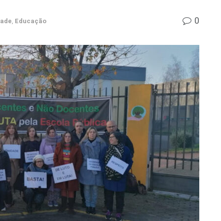
0
dade
,
Educação