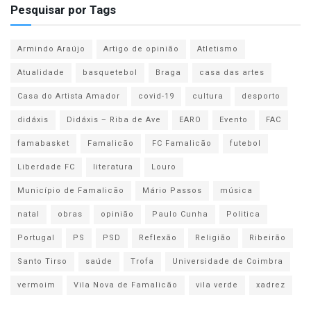
Pesquisar por Tags
Armindo Araújo
Artigo de opinião
Atletismo
Atualidade
basquetebol
Braga
casa das artes
Casa do Artista Amador
covid-19
cultura
desporto
didáxis
Didáxis – Riba de Ave
EARO
Evento
FAC
famabasket
Famalicão
FC Famalicão
futebol
Liberdade FC
literatura
Louro
Município de Famalicão
Mário Passos
música
natal
obras
opinião
Paulo Cunha
Politica
Portugal
PS
PSD
Reflexão
Religião
Ribeirão
Santo Tirso
saúde
Trofa
Universidade de Coimbra
vermoim
Vila Nova de Famalicão
vila verde
xadrez