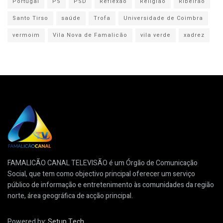
Portugal
PS
PSD
Reflexão
Religião
Ribeirão
Santo Tirso
saúde
Trofa
Universidade de Coimbra
vermoim
Vila Nova de Famalicão
vila verde
xadrez
FAMALICÃO CANAL TELEVISÃO é um Órgão de Comunicação
Social, que tem como objectivo principal oferecer um serviço
público de informação e entretenimento às comunidades da região
norte, área geográfica de acção principal.
Powered by:
Setup Tech