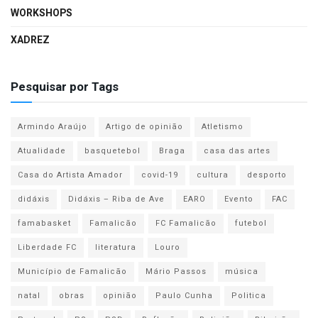
WORKSHOPS
XADREZ
Pesquisar por Tags
Armindo Araújo
Artigo de opinião
Atletismo
Atualidade
basquetebol
Braga
casa das artes
Casa do Artista Amador
covid-19
cultura
desporto
didáxis
Didáxis – Riba de Ave
EARO
Evento
FAC
famabasket
Famalicão
FC Famalicão
futebol
Liberdade FC
literatura
Louro
Município de Famalicão
Mário Passos
música
natal
obras
opinião
Paulo Cunha
Politica