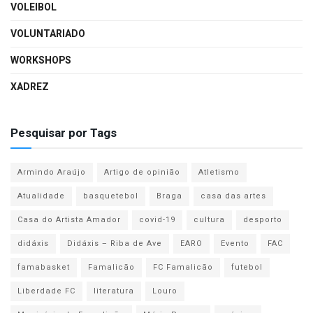
VOLEIBOL
VOLUNTARIADO
WORKSHOPS
XADREZ
Pesquisar por Tags
Armindo Araújo
Artigo de opinião
Atletismo
Atualidade
basquetebol
Braga
casa das artes
Casa do Artista Amador
covid-19
cultura
desporto
didáxis
Didáxis – Riba de Ave
EARO
Evento
FAC
famabasket
Famalicão
FC Famalicão
futebol
Liberdade FC
literatura
Louro