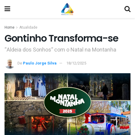
Home
Atualidade
Gontinho Transforma-se
“Aldeia dos Sonhos” com o Natal na Montanha
De
Paulo Jorge Silva
18/12/2025