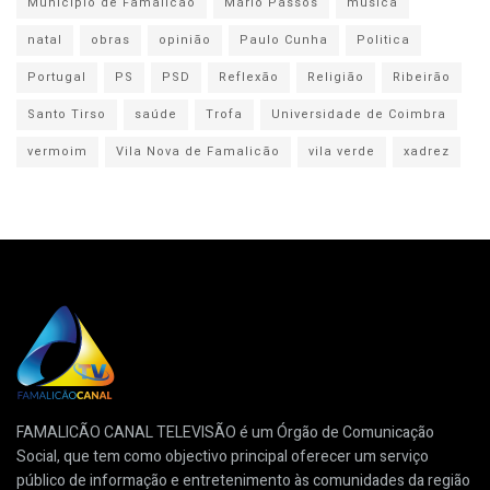
Município de Famalicão
Mário Passos
música
natal
obras
opinião
Paulo Cunha
Politica
Portugal
PS
PSD
Reflexão
Religião
Ribeirão
Santo Tirso
saúde
Trofa
Universidade de Coimbra
vermoim
Vila Nova de Famalicão
vila verde
xadrez
FAMALICÃO CANAL TELEVISÃO é um Órgão de Comunicação
Social, que tem como objectivo principal oferecer um serviço
público de informação e entretenimento às comunidades da região