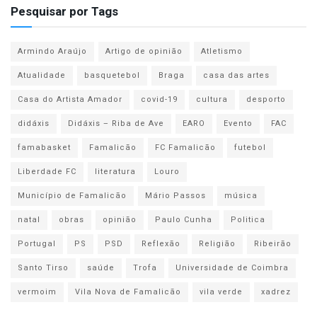
Pesquisar por Tags
Armindo Araújo
Artigo de opinião
Atletismo
Atualidade
basquetebol
Braga
casa das artes
Casa do Artista Amador
covid-19
cultura
desporto
didáxis
Didáxis – Riba de Ave
EARO
Evento
FAC
famabasket
Famalicão
FC Famalicão
futebol
Liberdade FC
literatura
Louro
Município de Famalicão
Mário Passos
música
natal
obras
opinião
Paulo Cunha
Politica
Portugal
PS
PSD
Reflexão
Religião
Ribeirão
Santo Tirso
saúde
Trofa
Universidade de Coimbra
vermoim
Vila Nova de Famalicão
vila verde
xadrez