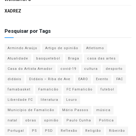
XADREZ
Pesquisar por Tags
Armindo Araújo
Artigo de opinião
Atletismo
Atualidade
basquetebol
Braga
casa das artes
Casa do Artista Amador
covid-19
cultura
desporto
didáxis
Didáxis – Riba de Ave
EARO
Evento
FAC
famabasket
Famalicão
FC Famalicão
futebol
Liberdade FC
literatura
Louro
Município de Famalicão
Mário Passos
música
natal
obras
opinião
Paulo Cunha
Politica
Portugal
PS
PSD
Reflexão
Religião
Ribeirão