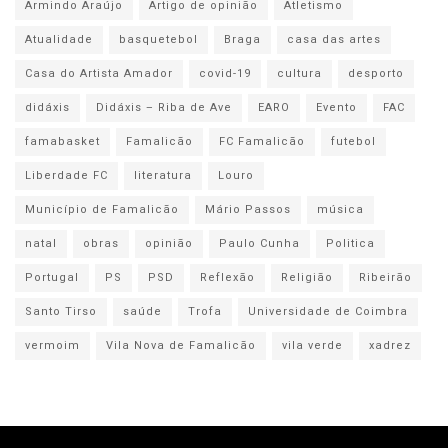
Armindo Araújo
Artigo de opinião
Atletismo
Atualidade
basquetebol
Braga
casa das artes
Casa do Artista Amador
covid-19
cultura
desporto
didáxis
Didáxis – Riba de Ave
EARO
Evento
FAC
famabasket
Famalicão
FC Famalicão
futebol
Liberdade FC
literatura
Louro
Município de Famalicão
Mário Passos
música
natal
obras
opinião
Paulo Cunha
Politica
Portugal
PS
PSD
Reflexão
Religião
Ribeirão
Santo Tirso
saúde
Trofa
Universidade de Coimbra
vermoim
Vila Nova de Famalicão
vila verde
xadrez