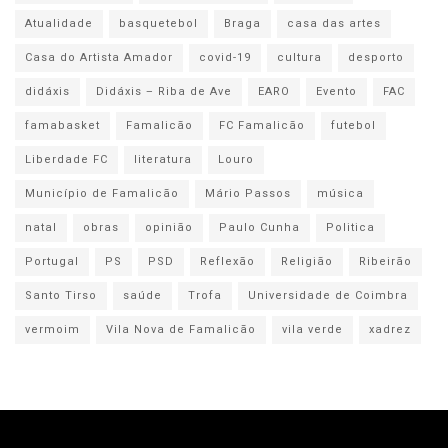
Atualidade
basquetebol
Braga
casa das artes
Casa do Artista Amador
covid-19
cultura
desporto
didáxis
Didáxis – Riba de Ave
EARO
Evento
FAC
famabasket
Famalicão
FC Famalicão
futebol
Liberdade FC
literatura
Louro
Município de Famalicão
Mário Passos
música
natal
obras
opinião
Paulo Cunha
Politica
Portugal
PS
PSD
Reflexão
Religião
Ribeirão
Santo Tirso
saúde
Trofa
Universidade de Coimbra
vermoim
Vila Nova de Famalicão
vila verde
xadrez