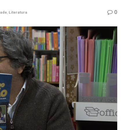
0
dade
,
Literatura