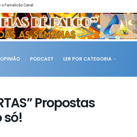
 o Famalicão Canal
OPINIÃO
PODCAST
LER POR CATEGORIA
TAS” Propostas
 só!