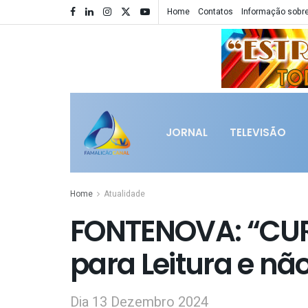
Home
Contatos
Informação sobre
JORNAL
TELEVISÃO
Home
Atualidade
FONTENOVA: “CUR
para Leitura e não
Dia 13 Dezembro 2024