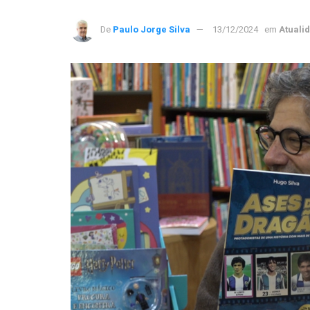
De
Paulo Jorge Silva
13/12/2024
em
Atuali