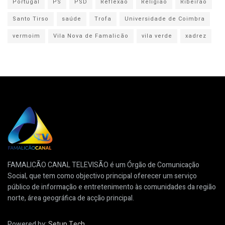
Portugal
PS
PSD
Reflexão
Religião
Ribeirão
Santo Tirso
saúde
Trofa
Universidade de Coimbra
vermoim
Vila Nova de Famalicão
vila verde
xadrez
FAMALICÃO CANAL TELEVISÃO é um Órgão de Comunicação
Social, que tem como objectivo principal oferecer um serviço
público de informação e entretenimento às comunidades da região
norte, área geográfica de acção principal.
Powered by:
Setup Tech