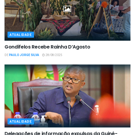
ATUALIDADE
Gondifelos Recebe Rainha D’Agosto
DE
PAULO JORGE SILVA
28/08/2025
ATUALIDADE
Delegações de informação expulsas da Guiné-