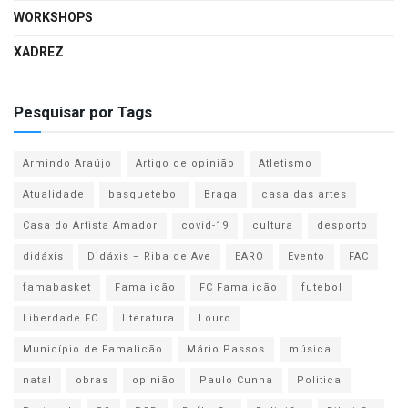
WORKSHOPS
XADREZ
Pesquisar por Tags
Armindo Araújo
Artigo de opinião
Atletismo
Atualidade
basquetebol
Braga
casa das artes
Casa do Artista Amador
covid-19
cultura
desporto
didáxis
Didáxis – Riba de Ave
EARO
Evento
FAC
famabasket
Famalicão
FC Famalicão
futebol
Liberdade FC
literatura
Louro
Município de Famalicão
Mário Passos
música
natal
obras
opinião
Paulo Cunha
Politica