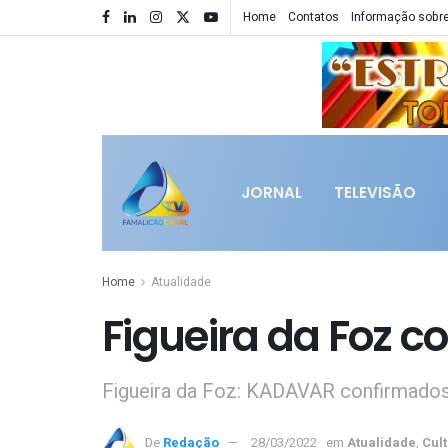
Home
Contatos
Informação sobre
JORNAL
TELEVISÃO
Home
Atualidade
Figueira da Foz co
Figueira da Foz: KADAVAR confirmados
De
Redação
28/03/2022
em
Atualidade
,
Cul