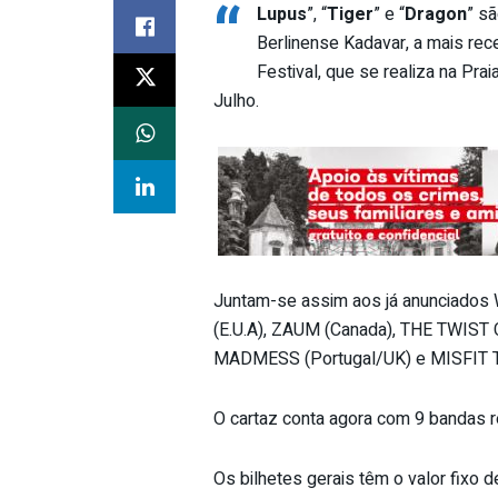
“
Lupus
”, “
Tiger
” e “
Dragon
” s
Berlinense Kadavar, a mais re
Festival, que se realiza na Prai
Julho.
Juntam-se assim aos já anunciados
(E.U.A), ZAUM (Canada), THE TWIST 
MADMESS (Portugal/UK) e MISFIT 
O cartaz conta agora com 9 bandas r
Os bilhetes gerais têm o valor fixo d