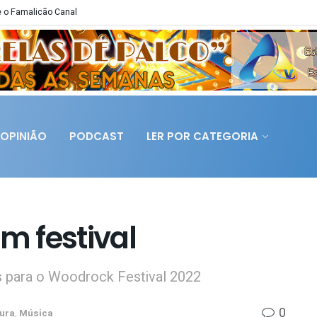
 o Famalicão Canal
OPINIÃO
PODCAST
LER POR CATEGORIA
m festival
 para o Woodrock Festival 2022
0
tura
,
Música