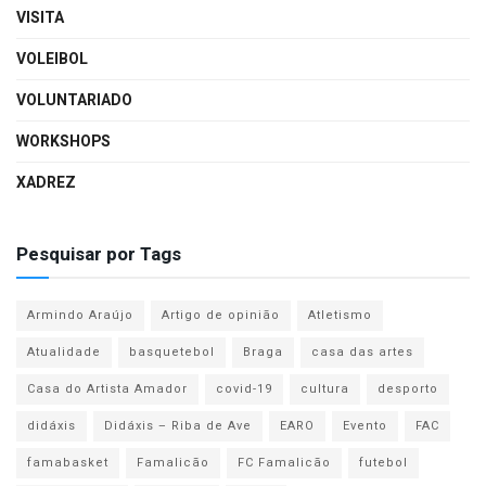
VISITA
VOLEIBOL
VOLUNTARIADO
WORKSHOPS
XADREZ
Pesquisar por Tags
Armindo Araújo
Artigo de opinião
Atletismo
Atualidade
basquetebol
Braga
casa das artes
Casa do Artista Amador
covid-19
cultura
desporto
didáxis
Didáxis – Riba de Ave
EARO
Evento
FAC
famabasket
Famalicão
FC Famalicão
futebol