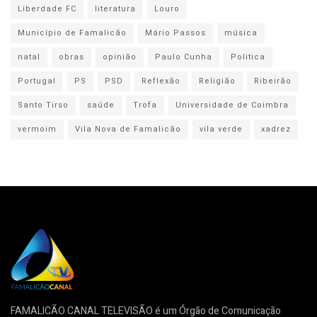
Liberdade FC
literatura
Louro
Município de Famalicão
Mário Passos
música
natal
obras
opinião
Paulo Cunha
Politica
Portugal
PS
PSD
Reflexão
Religião
Ribeirão
Santo Tirso
saúde
Trofa
Universidade de Coimbra
vermoim
Vila Nova de Famalicão
vila verde
xadrez
FAMALICÃO CANAL TELEVISÃO é um Órgão de Comunicação