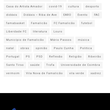
Casa do Artista Amador
covid-19
cultura
desporto
didáxis
Didáxis – Riba de Ave
EARO
Evento
FAC
famabasket
Famalicão
FC Famalicão
futebol
Liberdade FC
literatura
Louro
Município de Famalicão
Mário Passos
música
natal
obras
opinião
Paulo Cunha
Politica
Portugal
PS
PSD
Reflexão
Religião
Ribeirão
Santo Tirso
saúde
Trofa
Universidade de Coimbra
vermoim
Vila Nova de Famalicão
vila verde
xadrez