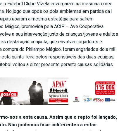
 e o Futebol Clube Vizela envergaram as mesmas cores
ria. No jogo que opôs os dois emblemas em partida da I
quipas usaram a mesma estratégia para saírem
po Mágico, promovida pela ACIP – Ave Cooperativa
olve a sua intervenção junto de crianças/jovens e adultos
avés desta ação conjunta, que envolveu jogadores e
 compra do Pirilampo Mágico, foram angariados dois mil
P esta quinta-feira pelos responsáveis das duas equipas,
bol voltou a dizer presente perante causas solidárias.
mo-nos a esta causa. Assim que o repto foi lançado,
to. Não podemos ficar indiferentes a estas