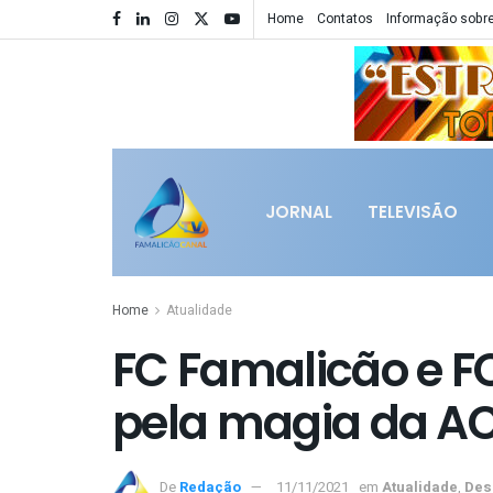
Home
Contatos
Informação sobre
JORNAL
TELEVISÃO
Home
Atualidade
FC Famalicão e F
pela magia da AC
De
Redação
11/11/2021
em
Atualidade
,
Des