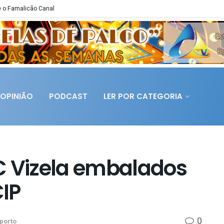
 o Famalicão Canal
OPINIÃO
PODCAST
LER POR CATEGORIA
C Vizela embalados
IP
0
porto