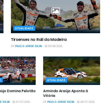
ATUALIDADE
Tirsenses no Rali da Madeira
DE
PAULO JORGE SILVA
03/08/2026
E
ATUALIDADE
aújo Domina Pelotão
Armindo Araújo Aponta à
Vitória
E SILVA
31/07/2026
DE
PAULO JORGE SILVA
28/07/2026