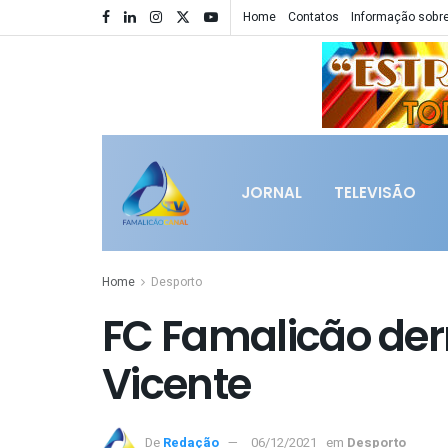
Home
Contatos
Informação sobre
JORNAL
TELEVISÃO
Home
Desporto
FC Famalicão derr
Vicente
De
Redação
06/12/2021
em
Desporto