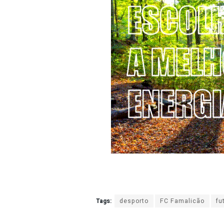
Tags:
desporto
FC Famalicão
fu