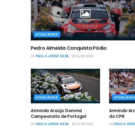
ATUALIDADE
Pedro Almeida Conquista Pódio
DE
PAULO JORGE SILVA
05/08/2026
ATUALIDADE
ATUALIDAD
Armindo Araújo Domina
Armindo Ar
Campeonato de Portugal
do CPR
DE
PAULO JORGE SILVA
03/08/2026
DE
PAULO JORG