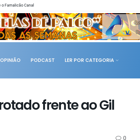
 o Famalicão Canal
OPINIÃO
PODCAST
LER POR CATEGORIA
otado frente ao Gil
0