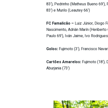
83′), Pedrinho (Matheus Bueno 69′), F
83′) e Murilo (Leautey 66′)
FC Famalicão –
Luiz Júnior, Diogo F
Nascimento, Adrián Marín (Heriberto 
Paulo 69′), Iván Jaime, Ivo Rodrigue
Golos:
Fujimoto (3′); Francisco Navarr
Cartões Amarelos:
Fujimoto (18′); 
Aburjania (73′)