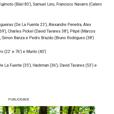
ujimoto (Bilel 83′), Samuel Lino, Francisco Navarro (Calero
igueiras (De La Fuente 23′), Alexandre Penetra, Alex
69′), Charles Pickel (David Tavares 38′), Pêpê (Marcos
s, Simon Banza e Pedro Brazão (Bruno Rodrigues (38′)
o (22′ e 76′) e Murilo (40′)
De La Fuente (35′); Hackman (36′); David Tavares (53′) e
PUBLICIDADE