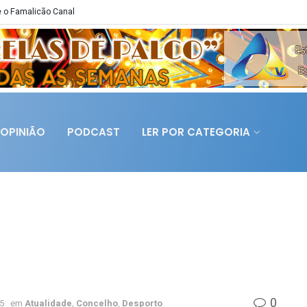
 o Famalicão Canal
OPINIÃO
PODCAST
LER POR CATEGORIA
0
5
em
Atualidade
,
Concelho
,
Desporto