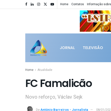
Home
Contatos
Informação sobre
JORNAL
TELEVISÃO
Home
Atualidade
FC Famalicão
Novo reforço, Václav Sejk
De
António Barreiros - Jornalista
08/01/202