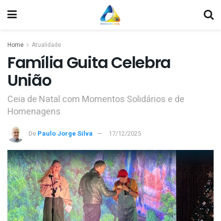
Home
Atualidade
Família Guita Celebra
União
Ceia de Natal com Momentos Solidários e de
Homenagens
De
Paulo Jorge Silva
17/12/2025