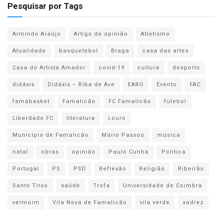
Pesquisar por Tags
Armindo Araújo
Artigo de opinião
Atletismo
Atualidade
basquetebol
Braga
casa das artes
Casa do Artista Amador
covid-19
cultura
desporto
didáxis
Didáxis – Riba de Ave
EARO
Evento
FAC
famabasket
Famalicão
FC Famalicão
futebol
Liberdade FC
literatura
Louro
Município de Famalicão
Mário Passos
música
natal
obras
opinião
Paulo Cunha
Politica
Portugal
PS
PSD
Reflexão
Religião
Ribeirão
Santo Tirso
saúde
Trofa
Universidade de Coimbra
vermoim
Vila Nova de Famalicão
vila verde
xadrez