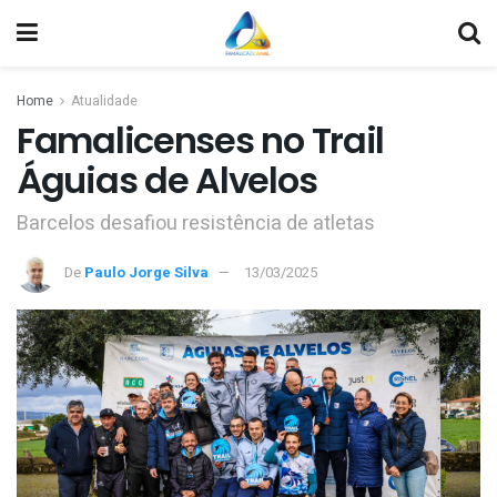
Home
Atualidade
Famalicenses no Trail
Águias de Alvelos
Barcelos desafiou resistência de atletas
De
Paulo Jorge Silva
13/03/2025