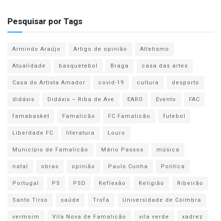
Pesquisar por Tags
Armindo Araújo
Artigo de opinião
Atletismo
Atualidade
basquetebol
Braga
casa das artes
Casa do Artista Amador
covid-19
cultura
desporto
didáxis
Didáxis – Riba de Ave
EARO
Evento
FAC
famabasket
Famalicão
FC Famalicão
futebol
Liberdade FC
literatura
Louro
Município de Famalicão
Mário Passos
música
natal
obras
opinião
Paulo Cunha
Politica
Portugal
PS
PSD
Reflexão
Religião
Ribeirão
Santo Tirso
saúde
Trofa
Universidade de Coimbra
vermoim
Vila Nova de Famalicão
vila verde
xadrez