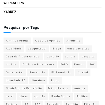
WORKSHOPS
XADREZ
Pesquisar por Tags
Armindo Araújo
Artigo de opinião
Atletismo
Atualidade
basquetebol
Braga
casa das artes
Casa do Artista Amador
covid-19
cultura
desporto
didáxis
Didáxis – Riba de Ave
EARO
Evento
FAC
famabasket
Famalicão
FC Famalicão
futebol
Liberdade FC
literatura
Louro
Município de Famalicão
Mário Passos
música
natal
obras
opinião
Paulo Cunha
Politica
Portugal
PS
PSD
Reflexão
Religião
Ribeirão