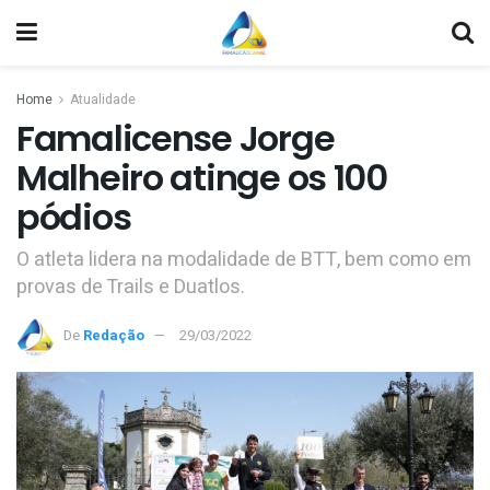
Home
Atualidade
Famalicense Jorge
Malheiro atinge os 100
pódios
O atleta lidera na modalidade de BTT, bem como em
provas de Trails e Duatlos.
De
Redação
29/03/2022