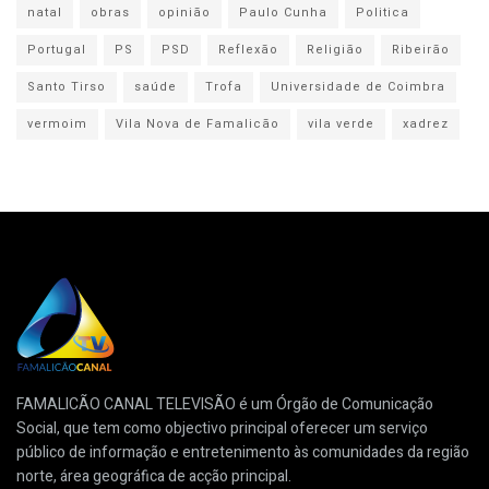
natal
obras
opinião
Paulo Cunha
Politica
Portugal
PS
PSD
Reflexão
Religião
Ribeirão
Santo Tirso
saúde
Trofa
Universidade de Coimbra
vermoim
Vila Nova de Famalicão
vila verde
xadrez
FAMALICÃO CANAL TELEVISÃO é um Órgão de Comunicação
Social, que tem como objectivo principal oferecer um serviço
público de informação e entretenimento às comunidades da região
norte, área geográfica de acção principal.