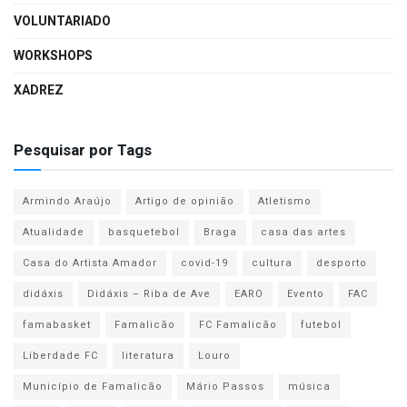
VOLUNTARIADO
WORKSHOPS
XADREZ
Pesquisar por Tags
Armindo Araújo
Artigo de opinião
Atletismo
Atualidade
basquetebol
Braga
casa das artes
Casa do Artista Amador
covid-19
cultura
desporto
didáxis
Didáxis – Riba de Ave
EARO
Evento
FAC
famabasket
Famalicão
FC Famalicão
futebol
Liberdade FC
literatura
Louro
Município de Famalicão
Mário Passos
música