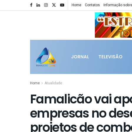
Home
Contatos
Informação sobre
JORNAL
TELEVISÃO
Home
Atualidade
Famalicão vai ap
empresas no des
projetos de comba