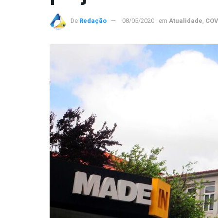
De
Redação
08/05/2020
em
Atualidade
,
COV