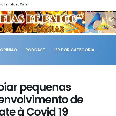
 o Famalicão Canal
OPINIÃO
PODCAST
LER POR CATEGORIA
oiar pequenas
envolvimento de
te à Covid 19