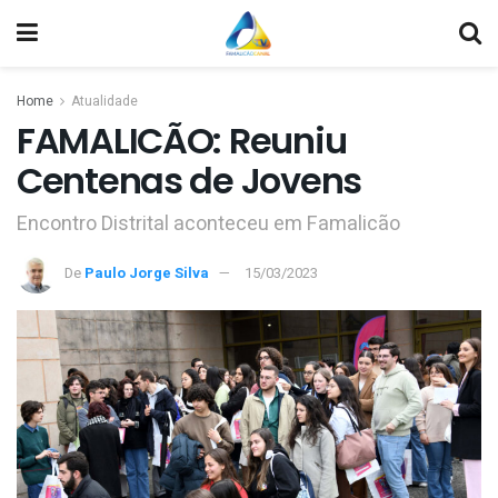
Home
Atualidade
FAMALICÃO: Reuniu
Centenas de Jovens
Encontro Distrital aconteceu em Famalicão
De
Paulo Jorge Silva
15/03/2023