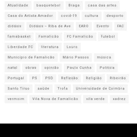
Atualidade
basquetebol
Braga
casa das artes
Casa do Artista Amador
covid-19
cultura
desporto
didáxis
Didáxis – Riba de Ave
EARO
Evento
FAC
famabasket
Famalicão
FC Famalicão
futebol
Liberdade FC
literatura
Louro
Município de Famalicão
Mário Passos
música
natal
obras
opinião
Paulo Cunha
Politica
Portugal
PS
PSD
Reflexão
Religião
Ribeirão
Santo Tirso
saúde
Trofa
Universidade de Coimbra
vermoim
Vila Nova de Famalicão
vila verde
xadrez