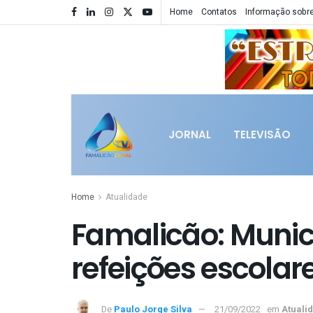
Home
Contatos
Informação sobre
JORNAL
TELEVISÃO
Home
Atualidade
Famalicão: Municí
refeições escolar
De
Paulo Jorge Silva
21/09/2022
em
Atuali