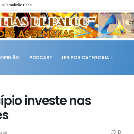
 o Famalicão Canal
OPINIÃO
PODCAST
LER POR CATEGORIA
pio investe nas
es
0
dade