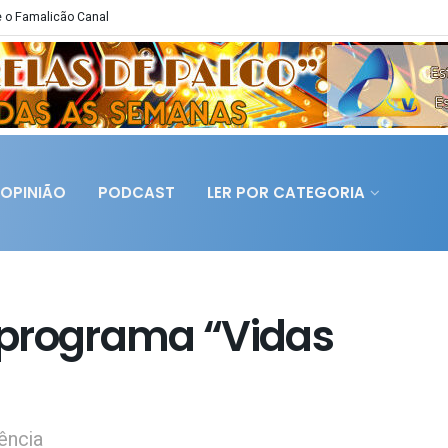
 o Famalicão Canal
OPINIÃO
PODCAST
LER POR CATEGORIA
 programa “Vidas
ência