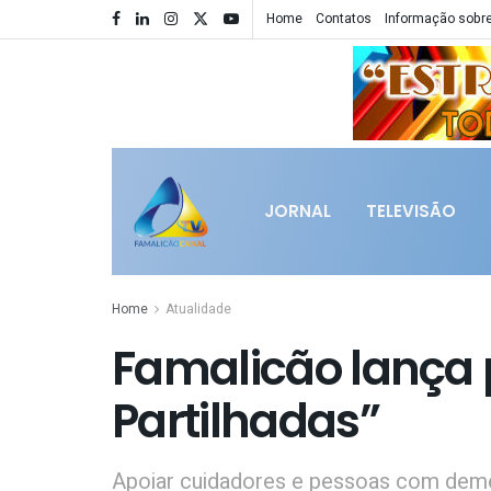
Home
Contatos
Informação sobre
JORNAL
TELEVISÃO
Home
Atualidade
Famalicão lança
Partilhadas”
Apoiar cuidadores e pessoas com dem