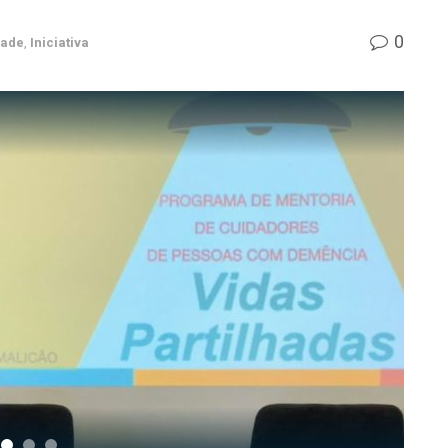
0
dade
,
Iniciativa