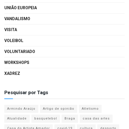
UNIÃO EUROPEIA
VANDALISMO
VISITA
VOLEIBOL
VOLUNTARIADO
WORKSHOPS
XADREZ
Pesquisar por Tags
Armindo Araújo
Artigo de opinião
Atletismo
Atualidade
basquetebol
Braga
casa das artes
Casa do Artista Amador
covid-19
cultura
desporto