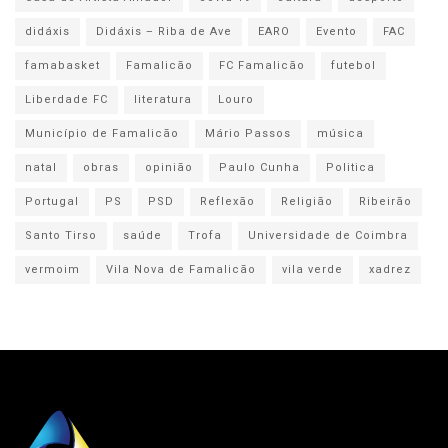
didáxis
Didáxis – Riba de Ave
EARO
Evento
FAC
famabasket
Famalicão
FC Famalicão
futebol
Liberdade FC
literatura
Louro
Município de Famalicão
Mário Passos
música
natal
obras
opinião
Paulo Cunha
Politica
Portugal
PS
PSD
Reflexão
Religião
Ribeirão
Santo Tirso
saúde
Trofa
Universidade de Coimbra
vermoim
Vila Nova de Famalicão
vila verde
xadrez