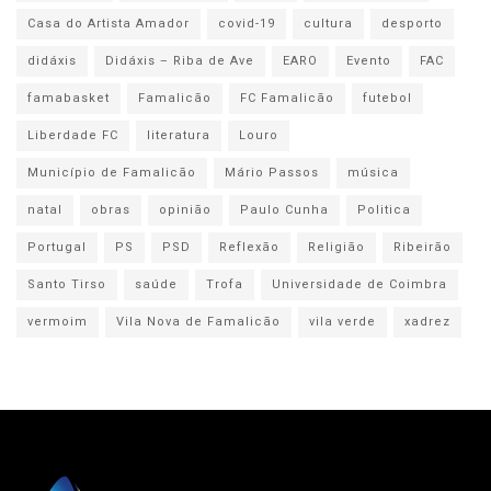
Casa do Artista Amador
covid-19
cultura
desporto
didáxis
Didáxis – Riba de Ave
EARO
Evento
FAC
famabasket
Famalicão
FC Famalicão
futebol
Liberdade FC
literatura
Louro
Município de Famalicão
Mário Passos
música
natal
obras
opinião
Paulo Cunha
Politica
Portugal
PS
PSD
Reflexão
Religião
Ribeirão
Santo Tirso
saúde
Trofa
Universidade de Coimbra
vermoim
Vila Nova de Famalicão
vila verde
xadrez