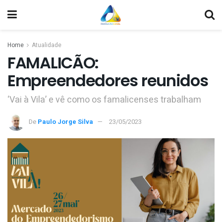
Home
Atualidade
FAMALICÃO:
Empreendedores reunidos
‘Vai à Vila’ e vê como os famalicenses trabalham
De
Paulo Jorge Silva
23/05/2023