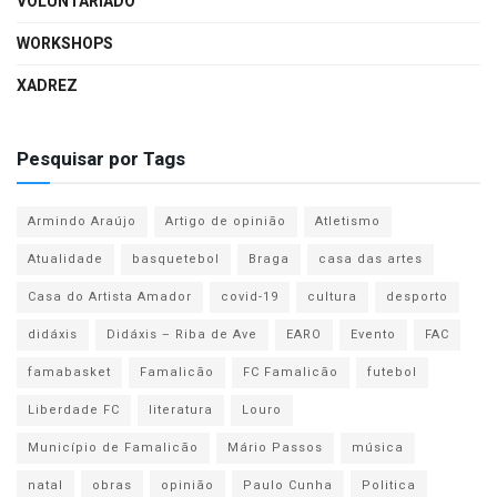
VOLUNTARIADO
WORKSHOPS
XADREZ
Pesquisar por Tags
Armindo Araújo
Artigo de opinião
Atletismo
Atualidade
basquetebol
Braga
casa das artes
Casa do Artista Amador
covid-19
cultura
desporto
didáxis
Didáxis – Riba de Ave
EARO
Evento
FAC
famabasket
Famalicão
FC Famalicão
futebol
Liberdade FC
literatura
Louro
Município de Famalicão
Mário Passos
música
natal
obras
opinião
Paulo Cunha
Politica