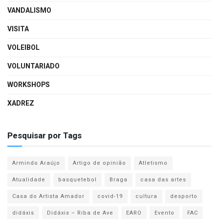
VANDALISMO
VISITA
VOLEIBOL
VOLUNTARIADO
WORKSHOPS
XADREZ
Pesquisar por Tags
Armindo Araújo
Artigo de opinião
Atletismo
Atualidade
basquetebol
Braga
casa das artes
Casa do Artista Amador
covid-19
cultura
desporto
didáxis
Didáxis – Riba de Ave
EARO
Evento
FAC