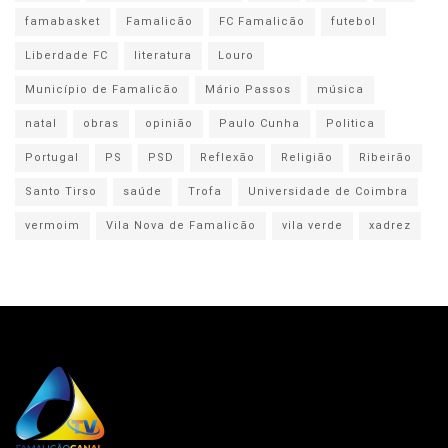
famabasket
Famalicão
FC Famalicão
futebol
Liberdade FC
literatura
Louro
Município de Famalicão
Mário Passos
música
natal
obras
opinião
Paulo Cunha
Politica
Portugal
PS
PSD
Reflexão
Religião
Ribeirão
Santo Tirso
saúde
Trofa
Universidade de Coimbra
vermoim
Vila Nova de Famalicão
vila verde
xadrez